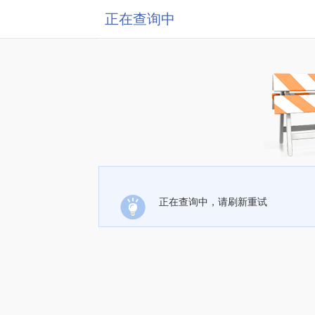
正在查询中
正在查询中，请刷新重试