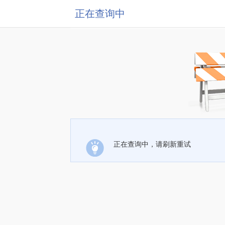
正在查询中
正在查询中，请刷新重试